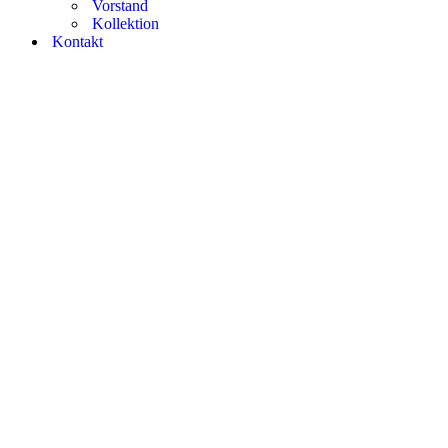
Vorstand
Kollektion
Kontakt
Jugendfahrt
nach
Meschede:
Ein voller
Erfolg