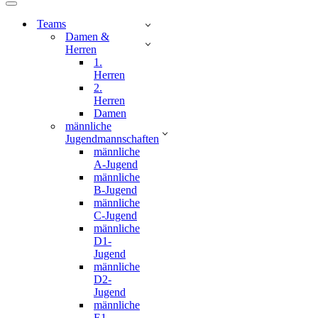
Teams
Damen &
Herren
1.
Herren
2.
Herren
Damen
männliche
Jugendmannschaften
männliche
A-Jugend
männliche
B-Jugend
männliche
C-Jugend
männliche
D1-
Jugend
männliche
D2-
Jugend
männliche
E1-