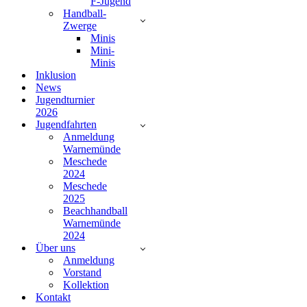
F-Jugend
Handball-
Zwerge
Minis
Mini-
Minis
Inklusion
News
Jugendturnier
2026
Jugendfahrten
Anmeldung
Warnemünde
Meschede
2024
Meschede
2025
Beachhandball
Warnemünde
2024
Über uns
Anmeldung
Vorstand
Kollektion
Kontakt