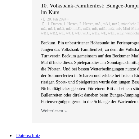
10. Volksbank-Familienfest: Bungee-Jumpi
im Kurs
•
29. Juli 2024
•
1. Damen
,
1. Herren
,
2. Herren
,
mA
,
mA1
,
mA2
,
männliche 
mC
,
mC1
,
mC2
,
mD
,
mD1
,
mD2
,
mE
,
mE1
,
mE2
,
mF
,
Mini-Mini
wB1
,
wB2
,
wC
,
wC1
,
wD
,
wD1
,
wD2
,
wE
,
wE1
,
wE2
,
weiblich
Beckum. Ein unbestrittener Höhepunkt im Ferienprogr
Jungen das Volksbank-Familienfest, zu dem die Volksb
Turnverein Beckum gemeinsam auf den Beckumer Markt
Mal öffnete dieses Spieleparadies am Sonntagnachmitta
die Pforten. Und bei besten Wetterbedingungen nutzte 
der Sommerferien in Scharen und erlebte bei freiem Ein
riesigen Sport- und Spielgeräten wurde den jungen Bes
Nichtalltägliches geboten. Für einem Ritt auf einem stö
Bullenreiten oder direkt daneben beim Bungee-Jumping r
Ferienvergnügen gerne in die Schlange der Wartenden e
Weiterlesen »
Datenschutz