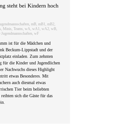
ng steht bei Kindern hoch
Jugendmannschaften
,
mB
,
mB1
,
mB2
,
s
,
Minis
,
Teams
,
wA
,
wA1
,
wA2
,
wB
,
e Jugendmannschaften
,
wF
amm ist für die Mädchen und
ank Beckum-Lippstadt und der
platz einladen. Zum zehnten
g für die Kinder und Jugendlichen
der Nachwuchs dieses Highlight
tritt etwas Besonderes. Mit
uchern auch diesmal etwas
rrischen Tier beim beliebten
eihten sich die Gäste für das
in.