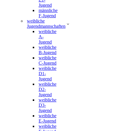
Jugend
männliche
F-Jugend
weibliche
Jugendmannschaften
weibliche
A-
Jugend
weibliche
B-Jugend
weibliche
C-Jugend
weibliche
D1-
Jugend
weibliche
D2-
Jugend
weibliche
D3-
Jugend
weibliche
E-Jugend
weibliche