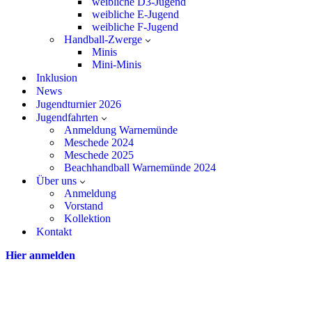
weibliche D3-Jugend
weibliche E-Jugend
weibliche F-Jugend
Handball-Zwerge
Minis
Mini-Minis
Inklusion
News
Jugendturnier 2026
Jugendfahrten
Anmeldung Warnemünde
Meschede 2024
Meschede 2025
Beachhandball Warnemünde 2024
Über uns
Anmeldung
Vorstand
Kollektion
Kontakt
Hier anmelden