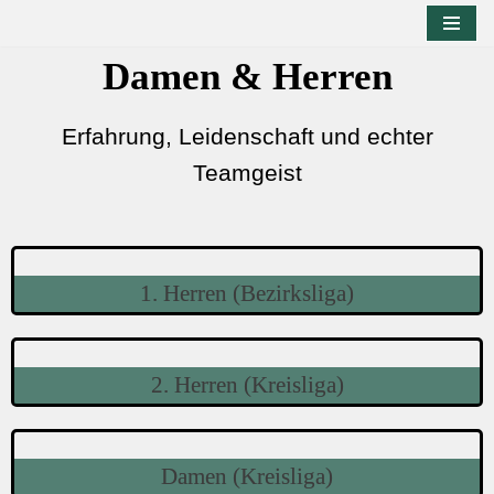
Zum
Damen & Herren
Inhalt
springen
Erfahrung, Leidenschaft und echter
Teamgeist
1. Herren (Bezirksliga)
2. Herren (Kreisliga)
Damen (Kreisliga)