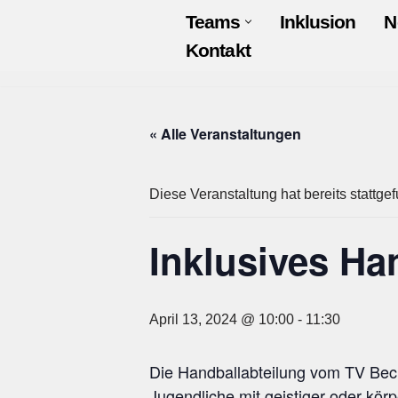
Teams
Inklusion
N
Kontakt
Zum
Inhalt
springen
« Alle Veranstaltungen
Diese Veranstaltung hat bereits stattge
Inklusives Ha
April 13, 2024 @ 10:00
-
11:30
Die Handballabteilung vom TV Beck
Jugendliche mit geistiger oder kö