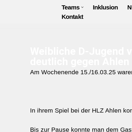
Teams
Inklusion
N
Kontakt
Zum
Inhalt
springen
Weibliche D-Jugend ve
deutlich gegen Ahlen
Am Wochenende 15./16.03.25 waren
In ihrem Spiel bei der HLZ Ahlen ko
Bis zur Pause konnte man dem Gastg