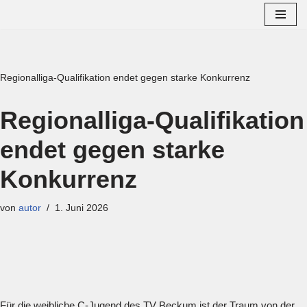
Zum
Inhalt
springen
Regionalliga-Qualifikation endet gegen starke Konkurrenz
Regionalliga-Qualifikation
endet gegen starke
Konkurrenz
von
autor
1. Juni 2026
Für die weibliche C-Jugend des TV Beckum ist der Traum von der