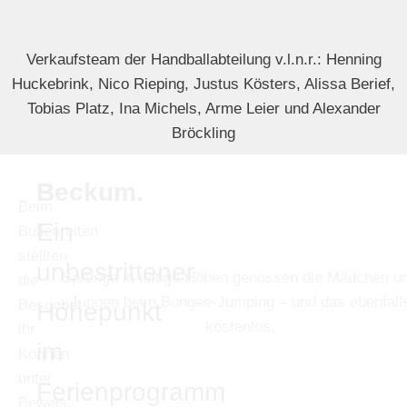
Verkaufsteam der Handballabteilung v.l.n.r.: Henning
Huckebrink, Nico Rieping, Justus Kösters, Alissa Berief,
Tobias Platz, Ina Michels, Arme Leier und Alexander
Bröckling
Beckum.
Beim
Ein
Bullenreiten
stellten
unbestrittener
Sprünge in luftige Höhen genossen die Mädchen u
die
Jungen beim Bungee-Jumping – und das ebenfall
Besucher
Höhepunkt
kostenlos.
ihr
im
Können
unter
Ferienprogramm
Beweis.