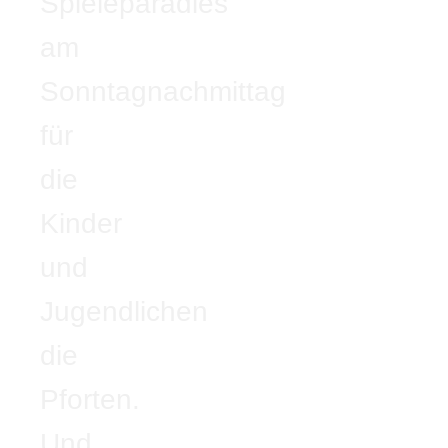
Spieleparadies
am
Sonntagnachmittag
für
die
Kinder
und
Jugendlichen
die
Pforten.
Und