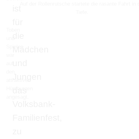
Auf der Rollenrutsche startete die rasante Fahrt in 
ist
Tiefe.
für
Toben
die
und
Spielen
Mädchen
war
und
auf
den
Jungen
attraktiven
Hüpfburgen
das
angesagt.
Volksbank-
Familienfest,
zu