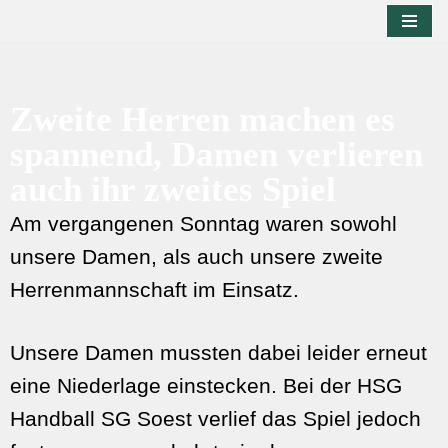
Zum
Inhalt
springen
Zweite Herren machen es
spannend, Damen verlieren
auch ihr zweites Spiel
Am vergangenen Sonntag waren sowohl
unsere Damen, als auch unsere zweite
Herrenmannschaft im Einsatz.
Unsere Damen mussten dabei leider erneut
eine Niederlage einstecken. Bei der HSG
Handball SG Soest verlief das Spiel jedoch