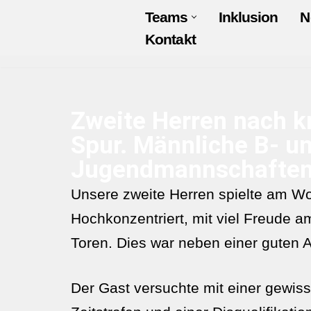
Teams
Inklusion
N
Kontakt
Zum
Inhalt
springen
Zweite Herren nach k
Spur. Männliche B- u
Jugendmannschaften v
Unsere zweite Herren spielte am Wo
Hochkonzentriert, mit viel Freude 
Toren. Dies war neben einer guten 
Der Gast versuchte mit einer gewis