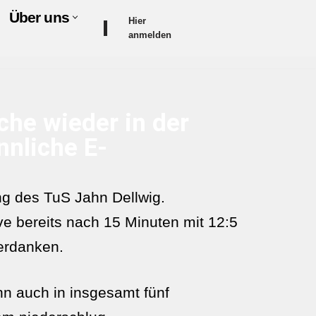
Über uns
Hier
anmelden
che wieder in der
nnliche E-
ng des TuS Jahn Dellwig.
e bereits nach 15 Minuten mit 12:5
erdanken.
nn auch in insgesamt fünf