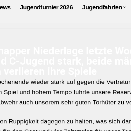
ews
Jugendturnier 2026
Jugendfahrten
napper Niederlage letzte Wo
nd C-Jugend stark, beide mä
erlieren ihre Spiele
chenende wieder stark auf gegen die Vertretu
am Spiel und hohem Tempo führte unsere Reserv
Abwehr auch unserem sehr guten Torhüter zu v
sen Ruppigkeit dagegen zu halten, was sich da