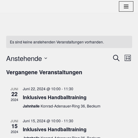
Zum
Inhalt
springen
Es sind keine anstehenden Veranstaltungen vorhanden.
Anstehende
Verans
Ver
Suche
Liste
Datum
Ans
Suche
Vergangene Veranstaltungen
wählen.
Nav
und
Juni 22, 2024 @ 10:00
-
11:30
JUNI
Ansich
22
Inklusives Handballtraining
2024
Naviga
Jahnhalle
Konrad-Adenauer-Ring 36, Beckum
Juni 15, 2024 @ 10:00
-
11:30
JUNI
15
Inklusives Handballtraining
2024
Konrad-Adenauer-Ring 36, Beckum