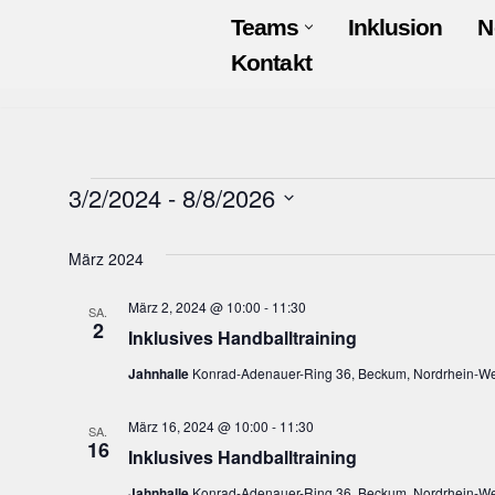
Teams
Inklusion
N
Kontakt
Zum
Inhalt
springen
3/2/2024
 - 
8/8/2026
Datum
März 2024
wählen.
März 2, 2024 @ 10:00
-
11:30
SA.
2
Inklusives Handballtraining
Jahnhalle
Konrad-Adenauer-Ring 36, Beckum, Nordrhein-We
März 16, 2024 @ 10:00
-
11:30
SA.
16
Inklusives Handballtraining
Jahnhalle
Konrad-Adenauer-Ring 36, Beckum, Nordrhein-We